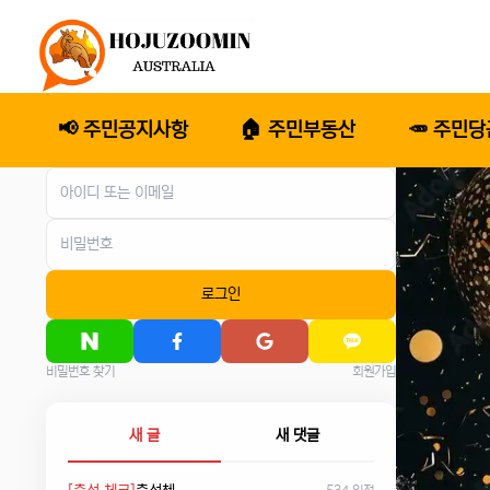
📢 주민공지사항
🏠 주민부동산
🥕 주민
로그인
비밀번호 찾기
회원가입
새 글
새 댓글