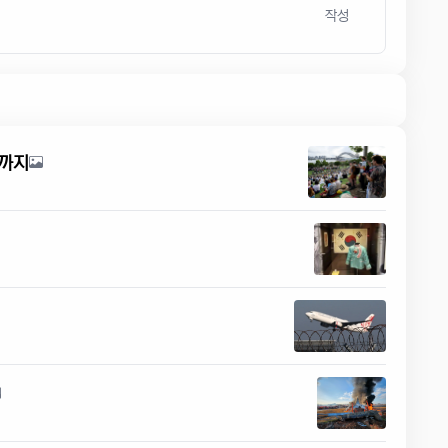
작성
닉까지