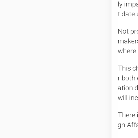
ly imp
t date
Not pro
makers
where t
This c
r both
ation 
will in
There 
gn Aff