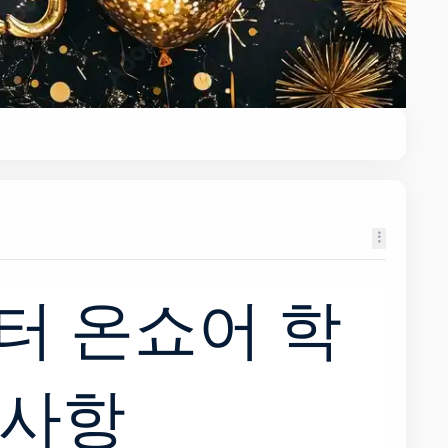
부터 온쇼어 학
 사항