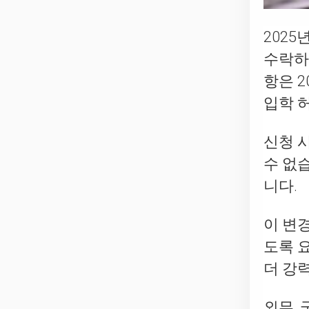
202
수락하
항은 2
입학 
신청 
수 없
니다.
이 변
도록 
더 강
외무,