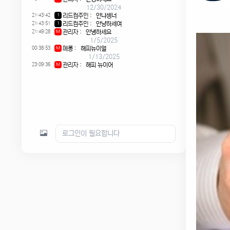
12/30/2024
21:43:42
리드컴주민
:
안냐셍너
1
21:43:51
리드컴주민
:
안냥하세여
1
21:49:28
관리자
:
안녕하세요
M
1/5/2025
00:38:53
메롱
:
해피뉴이얼
M
1/13/2025
23:09:36
관리자
:
해피 뉴이어
M