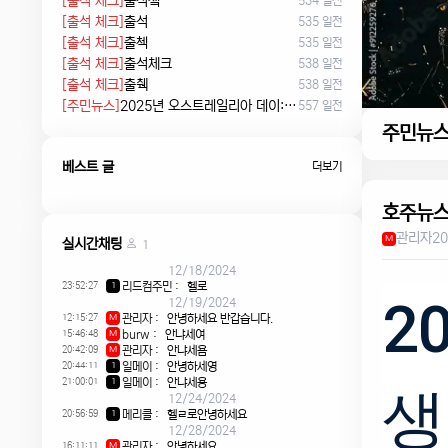
[출석 체크]
출석쳌
534 일전
[출석 체크]
출석
535 일전
[출석 체크]
출첵
535 일전
[출석 체크]
출석체크
538 일전
[출석 체크]
출췍
538 일전
[주민뉴스]
2025년 오스트레일리아 데이: 침략의 날 시위에서 시민권 선서, 피크닉까지
557 일전
주민뉴
베스트 글
더보기
호주뉴스
관리자
20
M
실시간채팅
1
12/18/2024
23:52:27
리드컴주민
:
헬로
1
2
12/19/2024
12:15:27
관리자
:
안녕하세요 반갑습니다.
M
15:46:48
burw
:
안냐세여
M
20:42:09
관리자
:
안냐세욤
M
20:44:11
일메이
:
안녕하세영
1
21:00:01
일메이
:
안냐세용
1
생
12/24/2024
20:56:59
메리클
:
헬ㄹ로안녕하세요
1
12/28/2024
16:11:11
관리자
:
안녕하세요
M