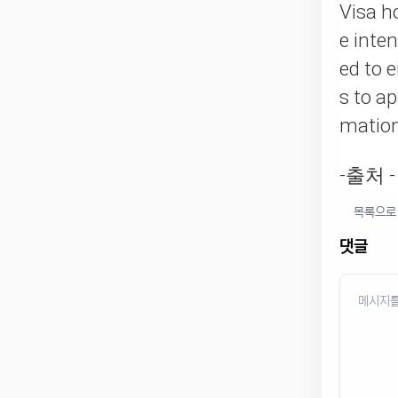
Visa ho
e inten
ed to e
s to a
matio
-출처 
목록으로
댓글