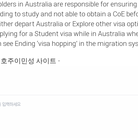
lders in Australia are responsible for ensuring
ding to study and not able to obtain a CoE befo
ither depart Australia or
Explore other visa opt
pplying for a Student visa while in Australia wh
n see
Ending ‘visa hopping’ in the migration s
- 호주이민성 사이트 -