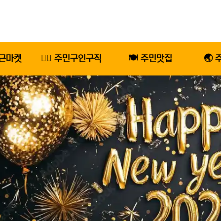
당근마켓
🕵️‍♂️ 주민구인구직
🍽️ 주민맛집
🌏