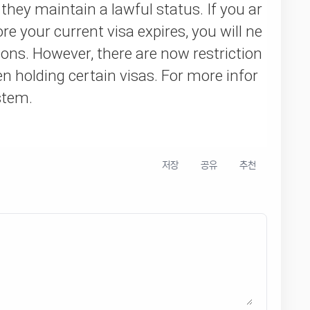
 they maintain a lawful status. If you ar
re your current visa expires, you will ne
ions
. However, there are now restriction
en holding certain visas. For more infor
ystem
.
저장
공유
추천