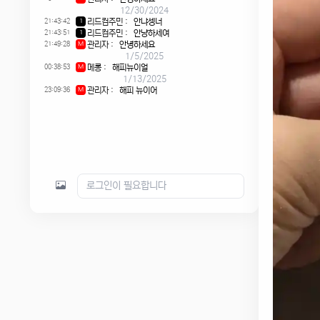
12/30/2024
21:43:42
리드컴주민
:
안냐셍너
1
21:43:51
리드컴주민
:
안냥하세여
1
21:49:28
관리자
:
안녕하세요
M
1/5/2025
00:38:53
메롱
:
해피뉴이얼
M
1/13/2025
23:09:36
관리자
:
해피 뉴이어
M