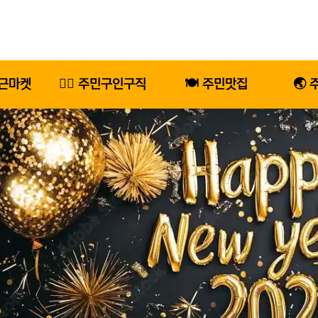
당근마켓
🕵️‍♂️ 주민구인구직
🍽️ 주민맛집
🌏