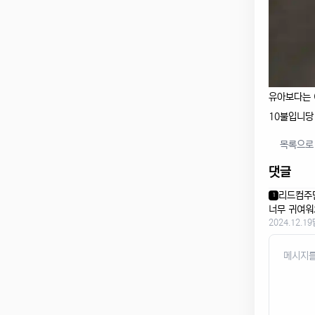
유아보다는 
10불입니당
목록으로
댓글
리드컴주
1
너무 귀여워
2024.12.19