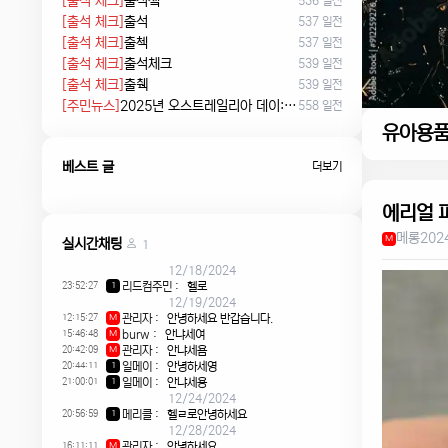
[출석 체크]
출석쳌
536 일전
[출석 체크]
출석
537 일전
[출석 체크]
출첵
537 일전
[출석 체크]
출석체크
539 일전
[출석 체크]
출췍
539 일전
[주민뉴스]
2025년 오스트레일리아 데이: 침략의 날 시위에서 시민권 선서, 피크닉까지
558 일전
유아용
베스트 글
더보기
에리얼 
메롱
202
M
실시간채팅
1
12/18/2024
23:52:27
리드컴주민
:
헬로
1
12/19/2024
12:15:27
관리자
:
안녕하세요 반갑습니다.
M
15:46:48
burw
:
안냐세여
M
20:42:09
관리자
:
안냐세욤
M
20:44:11
일메이
:
안녕하세영
1
21:00:01
일메이
:
안냐세용
1
12/24/2024
20:56:59
메리클
:
헬ㄹ로안녕하세요
1
12/28/2024
16:11:11
관리자
:
안녕하세요
M