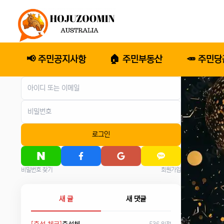
📢 주민공지사항
🏠 주민부동산
🥕 주민
로그인
비밀번호 찾기
회원가입
새 글
새 댓글