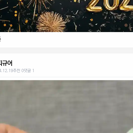
품
피규어
4.12.19
추천 0
댓글 1