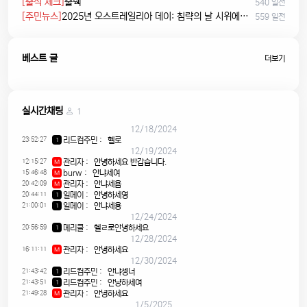
[출석 체크]
출췍
540 일전
[주민뉴스]
2025년 오스트레일리아 데이: 침략의 날 시위에서 시민권 선서, 피크닉까지
559 일전
베스트 글
더보기
실시간채팅
1
12/18/2024
23:52:27
리드컴주민
:
헬로
1
12/19/2024
12:15:27
관리자
:
안녕하세요 반갑습니다.
M
15:46:48
burw
:
안냐세여
M
20:42:09
관리자
:
안냐세욤
M
20:44:11
일메이
:
안녕하세영
1
21:00:01
일메이
:
안냐세용
1
12/24/2024
20:56:59
메리클
:
헬ㄹ로안녕하세요
1
12/28/2024
16:11:11
관리자
:
안녕하세요
M
12/30/2024
21:43:42
리드컴주민
:
안냐셍너
1
21:43:51
리드컴주민
:
안냥하세여
1
21:49:28
관리자
:
안녕하세요
M
1/5/2025