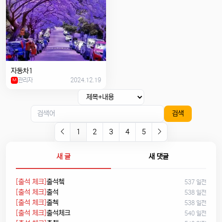
자동차1
관리자
2024.12.19
M
검색
1
2
3
4
5
새 글
새 댓글
[출석 체크]
출석쳌
537 일전
[출석 체크]
출석
538 일전
[출석 체크]
출첵
538 일전
[출석 체크]
출석체크
540 일전