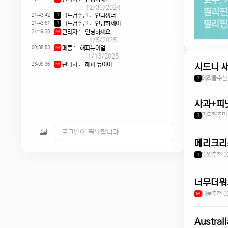
12/30/2024
21:43:42
리드컴주민
:
안냐셍너
1
21:43:51
리드컴주민
:
안냥하세여
1
21:49:28
관리자
:
안녕하세요
M
1/5/2025
00:38:53
메롱
:
해피뉴이얼
M
1/13/2025
23:09:36
관리자
:
해피 뉴이어
M
시드니 
메리클
추천
1
사과+피
리드컴주민
1
메리크리
뿌잉
추천 0
1
너무더워
메롱
추천 0
M
Austral