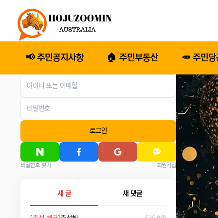
📢 주민공지사항
🏠 주민부동산
🥕 주민
로그인
비밀번호 찾기
회원가입
새 글
새 댓글