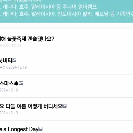
새해 불꽃축제 캔슬됐나요?
 0
2024.12.24
넛버터
추천 0
2024.12.19
스마스🎄
2024.12.19
요 다들 여름 어떻게 버티세요
2024.12.19
ia's Longest Day