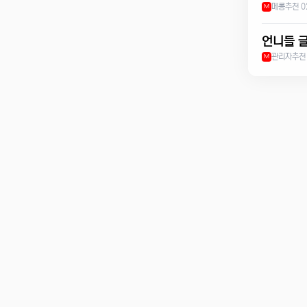
메롱
추천 0
M
언니들 
관리자
추천
M