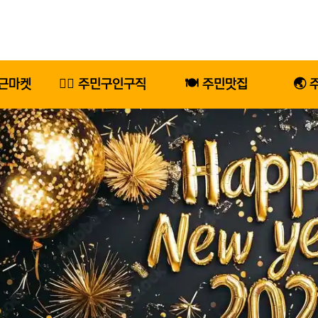
당근마켓
🕵️‍♂️ 주민구인구직
🍽️ 주민맛집
🌏