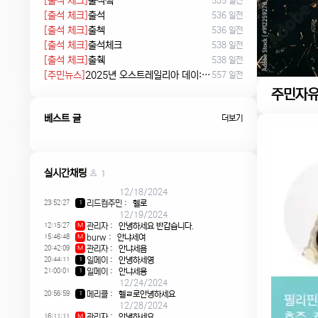
[출석 체크]
출석쳌
535 일전
[출석 체크]
출석
536 일전
[출석 체크]
출첵
536 일전
[출석 체크]
출석체크
538 일전
[출석 체크]
출췍
538 일전
[주민뉴스]
2025년 오스트레일리아 데이: 침략의 날 시위에서 시민권 선서, 피크닉까지
557 일전
주민자
베스트 글
더보기
실시간채팅
1
12/18/2024
23:52:27
리드컴주민
:
헬로
1
12/19/2024
12:15:27
관리자
:
안녕하세요 반갑습니다.
M
15:46:48
burw
:
안냐세여
M
20:42:09
관리자
:
안냐세욤
M
20:44:11
일메이
:
안녕하세영
1
21:00:01
일메이
:
안냐세용
1
12/24/2024
20:56:59
메리클
:
헬ㄹ로안녕하세요
1
12/28/2024
16:11:11
관리자
:
안녕하세요
M