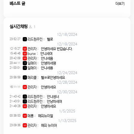
베스트 글
더보기
실시간채팅
1
12/18/2024
23:52:27
리드컴주민
:
헬로
1
12/19/2024
12:15:27
관리자
:
안녕하세요 반갑습니다.
M
15:46:48
burw
:
안냐세여
M
20:42:09
관리자
:
안냐세욤
M
20:44:11
일메이
:
안녕하세영
1
21:00:01
일메이
:
안냐세용
1
12/24/2024
20:56:59
메리클
:
헬ㄹ로안녕하세요
1
12/28/2024
16:11:11
관리자
:
안녕하세요
M
12/30/2024
21:43:42
리드컴주민
:
안냐셍너
1
21:43:51
리드컴주민
:
안냥하세여
1
21:49:28
관리자
:
안녕하세요
M
1/5/2025
00:38:53
메롱
:
해피뉴이얼
M
1/13/2025
23:09:36
관리자
:
해피 뉴이어
M