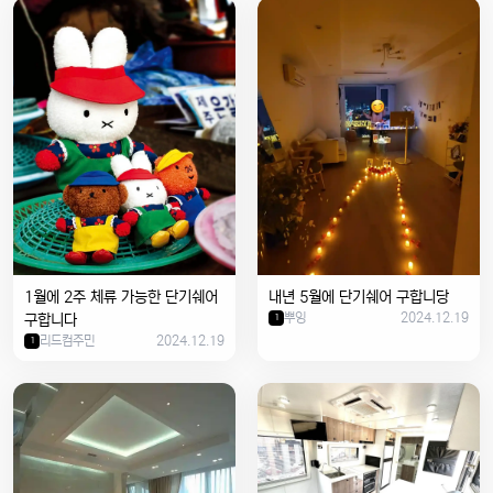
1월에 2주 체류 가능한 단기쉐어
내년 5월에 단기쉐어 구합니당
뿌잉
2024.12.19
구합니다
1
리드컴주민
2024.12.19
1