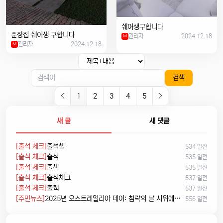
쉐어생구합니다
준장집 쉐어생 구합니다
관리자
2024.12.18
M
관리자
2024.12.18
M
검색
1
2
3
4
5
새 글
새 댓글
[출석 체크]
출석쳌
534 일전
[출석 체크]
출석
535 일전
[출석 체크]
출첵
535 일전
[출석 체크]
출석체크
537 일전
[출석 체크]
출췍
537 일전
[주민뉴스]
2025년 오스트레일리아 데이: 침략의 날 시위에서 시민권 선서, 피크닉까지
556 일전