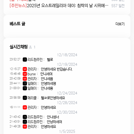
[주민뉴스]
2025년 오스트레일리아 데이: 침략의 날 시위에서 시민권 선서, 피크닉까지
557 일전
베스트 글
더보기
실시간채팅
1
12/18/2024
23:52:27
리드컴주민
:
헬로
1
12/19/2024
12:15:27
관리자
:
안녕하세요 반갑습니다.
M
15:46:48
burw
:
안냐세여
M
20:42:09
관리자
:
안냐세욤
M
20:44:11
일메이
:
안녕하세영
1
21:00:01
일메이
:
안냐세용
1
12/24/2024
20:56:59
메리클
:
헬ㄹ로안녕하세요
1
12/28/2024
16:11:11
관리자
:
안녕하세요
M
12/30/2024
21:43:42
리드컴주민
:
안냐셍너
1
21:43:51
리드컴주민
:
안냥하세여
1
21:49:28
관리자
:
안녕하세요
M
1/5/2025