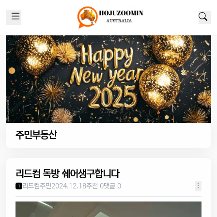
주민부동산
리드컴 독방 쉐어생구합니다
리드컴주민
2024.12.18
추천 0
댓글 0
1