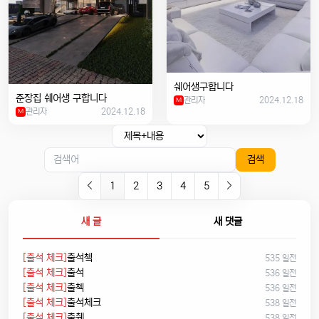
쉐어생구합니다
준장집 쉐어생 구합니다
관리자
2024.12.18
M
관리자
2024.12.18
M
검색
1
2
3
4
5
새 글
새 댓글
[출석 체크]
출석쳌
535 일전
[출석 체크]
출석
536 일전
[출석 체크]
출첵
536 일전
[출석 체크]
출석체크
538 일전
[출석 체크]
출췍
538 일전