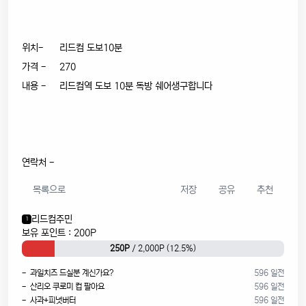
위치- 리드컴 도보10분
가격 - 270
내용 - 리드컴역 도보 10분 독방 쉐어생구합니다
연락처 -
목록으로
저장
공유
추천
리드컴주민
1
보유 포인트 : 200P
250P
/ 2,000P (12.5%)
- 과일치즈 드실분 계신가요?
596 일전
- 산리오 쿠로미 컵 팔아요
596 일전
- 사과+피넛버터
596 일전