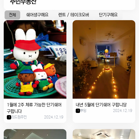
주민부동산
쉐어생구해요
렌트 / 테이크오버
단기구해요
전체
1월에 2주 체류 가능한 단기쉐어
내년 5월에 단기쉐어 구합니당
뿌잉
2024.12.19
구합니다
1
리드컴주민
2024.12.19
1