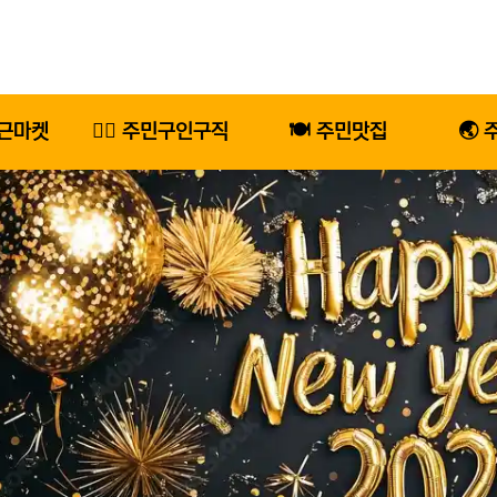
당근마켓
🕵️‍♂️ 주민구인구직
🍽️ 주민맛집
🌏