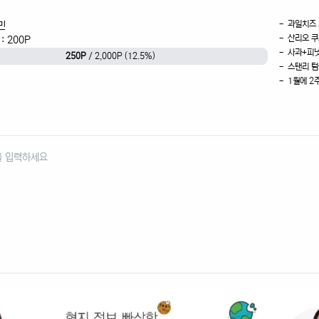
- 과일치즈
민
- 산리오 
: 200P
- 사과+피
250P
/ 2,000P (12.5%)
- 스탠리 텀
- 1월에 