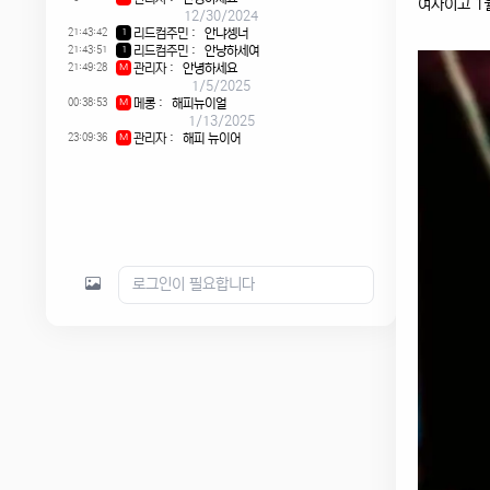
여자이고 1
12/30/2024
21:43:42
리드컴주민
:
안냐셍너
1
21:43:51
리드컴주민
:
안냥하세여
1
21:49:28
관리자
:
안녕하세요
M
1/5/2025
00:38:53
메롱
:
해피뉴이얼
M
1/13/2025
23:09:36
관리자
:
해피 뉴이어
M