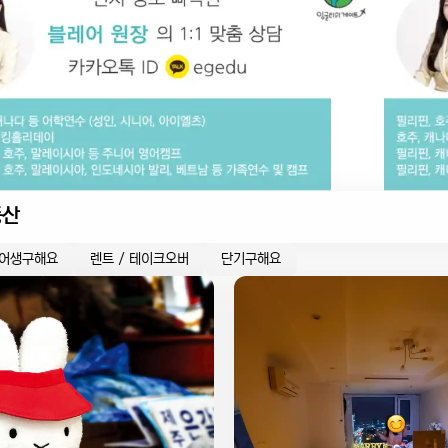
동산
어생구해요
렌트 / 테이크오버
단기구해요