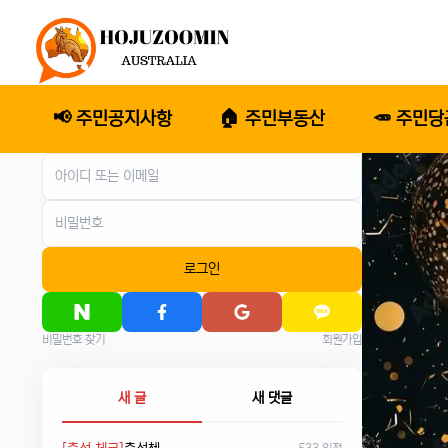
📢 주민공지사항
🏠 주민부동산
🥕 주민
로그인
비밀번호 찾기
회원가입
새 글
새 댓글