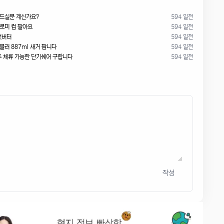
 드실분 계신가요?
594 일전
쿠로미 컵 팔아요
594 일전
넛버터
594 일전
블러 887ml 새거 팝니다
594 일전
2주 체류 가능한 단기쉐어 구합니다
594 일전
작성