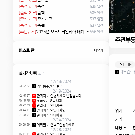
[출석 체크]
출석쳌
533 일전
[출석 체크]
출석
535 일전
[출석 체크]
출첵
535 일전
[출석 체크]
출석체크
537 일전
[출석 체크]
출췍
537 일전
[주민뉴스]
2025년 오스트레일리아 데이: 침략의 날 시위에서 시민권 선서, 피크닉까지
556 일전
주민부
베스트 글
더보기
단기구해요
리드컴주
1
실시간채팅
1
12/18/2024
23:52:27
리드컴주민
:
헬로
1
12/19/2024
12:15:27
관리자
:
안녕하세요 반갑습니다.
M
15:46:48
burw
:
안냐세여
M
20:42:09
관리자
:
안냐세욤
M
20:44:11
일메이
:
안녕하세영
위치- 시티
1
21:00:01
일메이
:
안냐세용
1
가격 -
12/24/2024
20:56:59
메리클
:
헬ㄹ로안녕하세요
1
내용 - 친
12/28/2024
16:11:11
관리자
:
안녕하세요
M