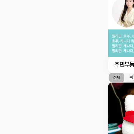
주민부
쉐
전체